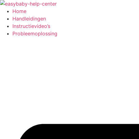
Ga
naar
Home
de
Handleidingen
inhoud
Instructievideo’s
Probleemoplossing