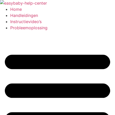
Ga
naar
Home
de
Handleidingen
inhoud
Instructievideo’s
Probleemoplossing