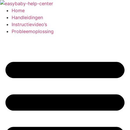
Ga
naar
Home
de
Handleidingen
inhoud
Instructievideo’s
Probleemoplossing